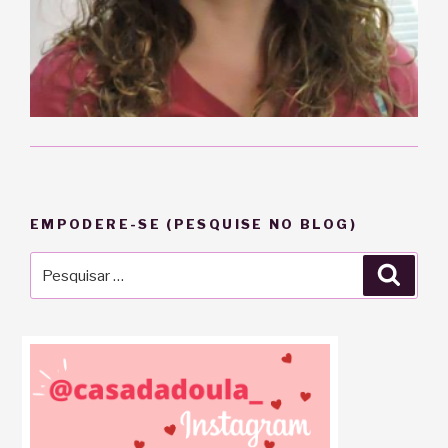
EMPODERE-SE (PESQUISE NO BLOG)
Pesquisar
Pesqu
por: