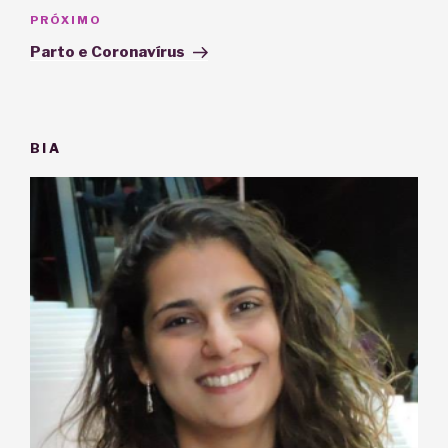
Próximo
PRÓXIMO
post
Parto e Coronavírus
BIA