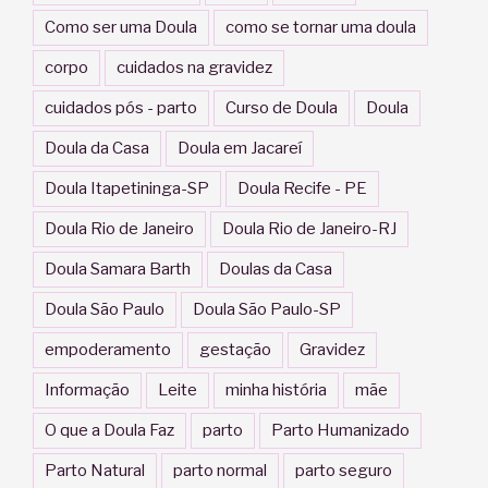
Como ser uma Doula
como se tornar uma doula
corpo
cuidados na gravidez
cuidados pós - parto
Curso de Doula
Doula
Doula da Casa
Doula em Jacareí
Doula Itapetininga-SP
Doula Recife - PE
Doula Rio de Janeiro
Doula Rio de Janeiro-RJ
Doula Samara Barth
Doulas da Casa
Doula São Paulo
Doula São Paulo-SP
empoderamento
gestação
Gravidez
Informação
Leite
minha história
mãe
O que a Doula Faz
parto
Parto Humanizado
Parto Natural
parto normal
parto seguro