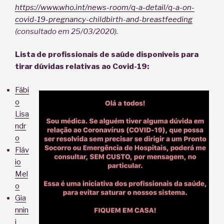
https://www.who.int/news-room/q-a-detail/q-a-on-
covid-19-pregnancy-childbirth-and-breastfeeding
(consultado em 25/03/2020).
Lista de profissionais de saúde disponíveis para
tirar dúvidas relativas ao Covid-19:
Fábi
o
Lisa
ndr
o
Fláv
io
Mel
o
Gia
nnin
i