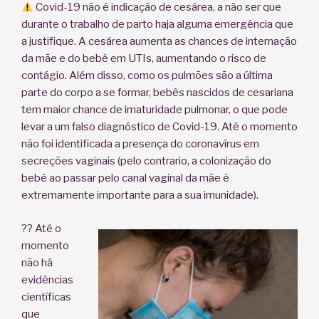
Covid-19 não é indicação de cesárea, a não ser que
durante o trabalho de parto haja alguma emergência que
a justifique. A cesárea aumenta as chances de internação
da mãe e do bebê em UTIs, aumentando o risco de
contágio. Além disso, como os pulmões são a última
parte do corpo a se formar, bebês nascidos de cesariana
tem maior chance de imaturidade pulmonar, o que pode
levar a um falso diagnóstico de Covid-19. Até o momento
não foi identificada a presença do coronavírus em
secreções vaginais (pelo contrario, a colonização do
bebê ao passar pelo canal vaginal da mãe é
extremamente importante para a sua imunidade).
?? Até o
momento
não há
evidências
científicas
que