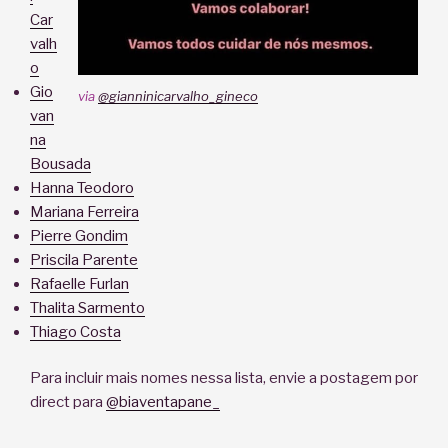
Car
valh
o
Gio
via
@gianninicarvalho_gineco
van
na
Bousada
Hanna Teodoro
Mariana Ferreira
Pierre Gondim
Priscila Parente
Rafaelle Furlan
Thalita Sarmento
Thiago Costa
Para incluir mais nomes nessa lista, envie a postagem por
direct para
@biaventapane_