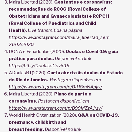
Maíra Libertad (2020).
Gestantes e coronavírus:
recomendações do RCOG (Royal College of
Obstetricians and Gynaecologists) e RCPCH
(Royal College of Paediatrics and Child
Health).
Live transmitida na página
https://www.instagram.com/maira_libertad_/
em
21/03/2020.
DONA e Fenadoulas (2020).
Doulas e Covid-19: guia
prático para doulas.
Disponível no link
https://bit.ly/DoulaseCovid19
ADoulasRJ (2020).
Carta aberta às doulas do Estado
do Rio de Janeiro.
Postagem disponível em
https://www.instagram.com/p/B-H8mNApjr-/
Maíra Libertad (2020).
Plano de parto e
coronavírus.
Postagem disponível em
https://www.instagram.com/p/B99MZzAJrzy/
World Health Organization (2020).
Q&A on COVID-19,
pregnancy, childbirth and
breastfeeding.
Disponível no link