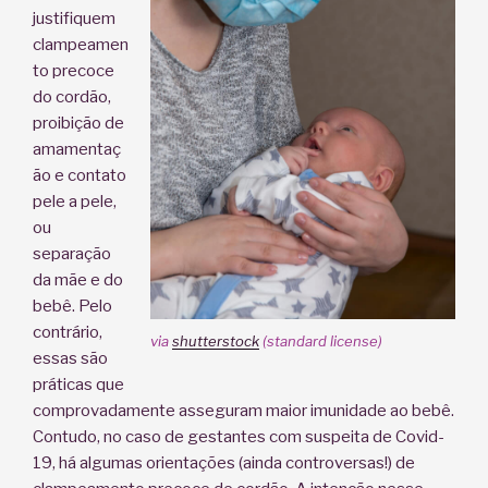
justifiquem
clampeamen
to precoce
do cordão,
proibição de
amamentaç
ão e contato
pele a pele,
ou
separação
da mãe e do
bebê. Pelo
contrário,
via
shutterstock
(standard license)
essas são
práticas que
comprovadamente asseguram maior imunidade ao bebê.
Contudo, no caso de gestantes com suspeita de Covid-
19, há algumas orientações (ainda controversas!) de