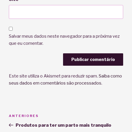
Salvar meus dados neste navegador para a próxima vez
que eu comentar.
Este site utiliza o Akismet para reduzir spam.
Saiba como
seus dados em comentários são processados
.
Navegação
Post
ANTERIORES
de
anterior
Produtos para ter um parto mais tranquilo
Post