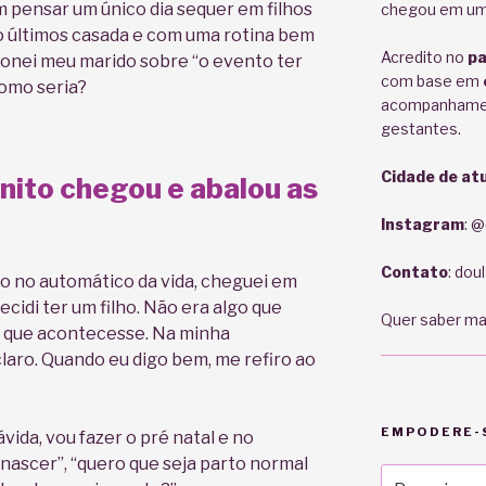
 pensar um único dia sequer em filhos
chegou em um
nco últimos casada e com uma rotina bem
Acredito no
pa
ionei meu marido sobre “o evento ter
com base em
omo seria?
acompanhament
gestantes.
Cidade de at
nito chegou e abalou as
Instagram
: 
Contato
: do
 no automático da vida, cheguei em
idi ter um filho. Não era algo que
Quer saber m
 que acontecesse. Na minha
claro. Quando eu digo bem, me refiro ao
EMPODERE-S
ida, vou fazer o pré natal e no
ascer”, “quero que seja parto normal
Pesquisar