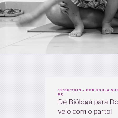
PUBLICADO
15/06/2019
– POR
DOULA SUS
EM
RJ)
De Bióloga para D
veio com o parto!