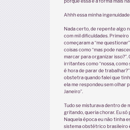
porque essa é a forma mais nat
Ahhh essa minha ingenuidad
Nada certo, de repente algo 
com mil dificuldades. Primeir
começaram a “me questionar” 
coisas como “mas pode nascer 
marcar para organizar isso?”.
irritantes como “nossa, como 
é hora de parar de trabalhar?”
obstetra quando falei que tin
ela me respondeu sem olhar pa
Janeiro”.
Tudo se misturava dentro de m
gritando, queria chorar. Eu só 
Naquela época eu não tinha es
sistema obstétrico brasileiro