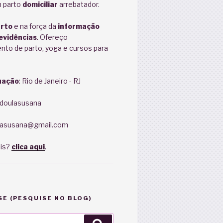
 parto
domiciliar
arrebatador.
rto
e na força da
informação
evidências
. Ofereço
o de parto, yoga e cursos para
uação
: Rio de Janeiro - RJ
@doulasusana
ulasusana@gmail.com
ais?
clica aqui
.
E (PESQUISE NO BLOG)