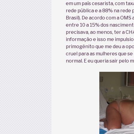
em um país cesarista, com ta
rede pública e a 88% na rede 
Brasil). De acordo com a OMS a
entre 10 a 15% dos nascimento
precisava, ao menos, ter a CH
informação e isso me impulsi
primogênito que me deu a opo
cruel para as mulheres que s
normal. E eu queria sair pelo 