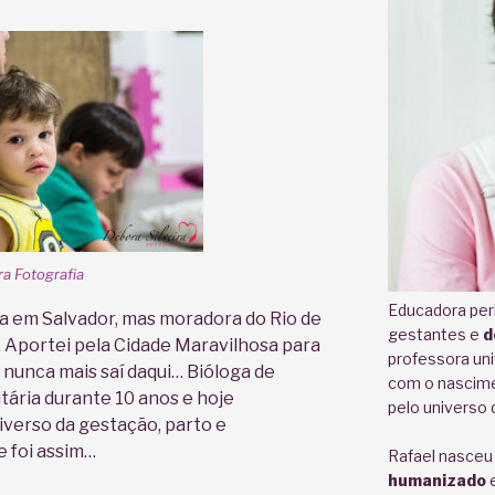
ra Fotografia
Educadora peri
da em Salvador, mas moradora do Rio de
gestantes e
d
 Aportei pela Cidade Maravilhosa para
professora uni
e nunca mais saí daqui… Bióloga de
com o nascime
tária durante 10 anos e hoje
pelo universo
verso da gestação, parto e
 foi assim…
Rafael nasceu
humanizado
e