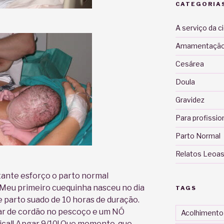
CATEGORIA
A serviço da c
Amamentaçã
Cesárea
Doula
Gravidez
Para profissio
Parto Normal
Relatos Leoas
ante esforço o parto normal
 Meu primeiro cuequinha nasceu no dia
TAGS
e parto suado de 10 horas de duração.
ar de cordão no pescoço e um NÓ
Acolhimento
cal! Apgar 9/10! Que momento, que