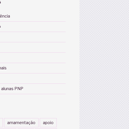
S
iência
o
nais
 alunas PNP
amamentação
apoio