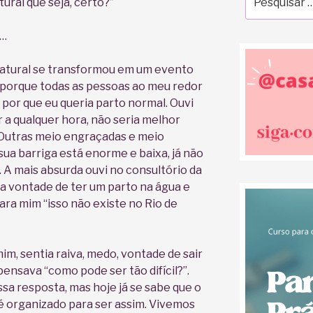
ural que seja, certo?”
por:
e…
natural se transformou em um evento
o porque todas as pessoas ao meu redor
por que eu queria parto normal. Ouvi
a qualquer hora, não seria melhor
 Outras meio engraçadas e meio
sua barriga está enorme e baixa, já não
. A mais absurda ouvi no consultório da
ha vontade de ter um parto na água e
ra mim “isso não existe no Rio de
im, sentia raiva, medo, vontade de sair
pensava “como pode ser tão difícil?”.
sa resposta, mas hoje já se sabe que o
 é organizado para ser assim. Vivemos