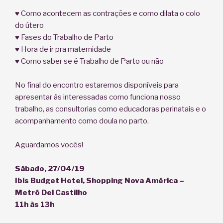
⠀⠀⠀⠀⠀⠀⠀⠀⠀
♥ Como acontecem as contrações e como dilata o colo
do útero
♥ Fases do Trabalho de Parto
♥ Hora de ir pra maternidade
♥ Como saber se é Trabalho de Parto ou não
⠀⠀⠀⠀⠀⠀⠀⠀⠀
No final do encontro estaremos disponíveis para
apresentar às interessadas como funciona nosso
trabalho, as consultorias como educadoras perinatais e o
acompanhamento como doula no parto.
⠀⠀⠀⠀⠀⠀⠀⠀⠀
Aguardamos vocês!
⠀⠀⠀⠀⠀⠀⠀⠀⠀
Sábado, 27/04/19
Ibis Budget Hotel, Shopping Nova América –
Metrô Del Castilho
11h às 13h