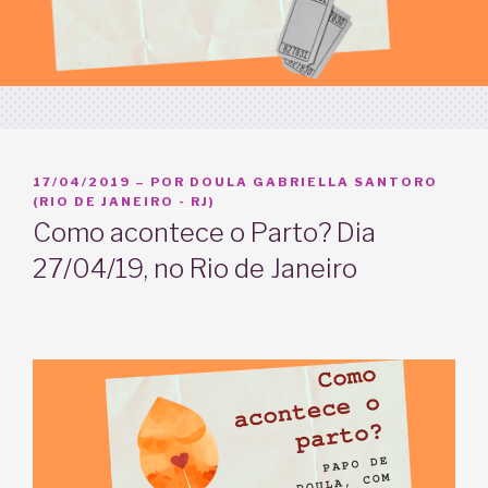
PUBLICADO
17/04/2019
– POR
DOULA GABRIELLA SANTORO
EM
(RIO DE JANEIRO - RJ)
Como acontece o Parto? Dia
27/04/19, no Rio de Janeiro
⠀⠀⠀⠀⠀
Tocador
de
vídeo