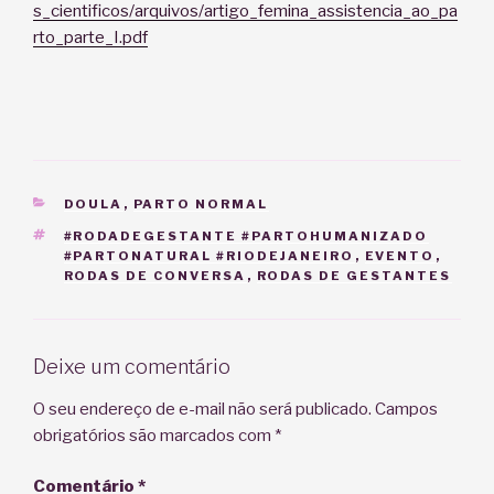
s_cientificos/arquivos/artigo_femina_assistencia_ao_pa
rto_parte_I.pdf
CATEGORIAS
DOULA
,
PARTO NORMAL
TAGS
#RODADEGESTANTE #PARTOHUMANIZADO
#PARTONATURAL #RIODEJANEIRO
,
EVENTO
,
RODAS DE CONVERSA
,
RODAS DE GESTANTES
Deixe um comentário
O seu endereço de e-mail não será publicado.
Campos
obrigatórios são marcados com
*
Comentário
*