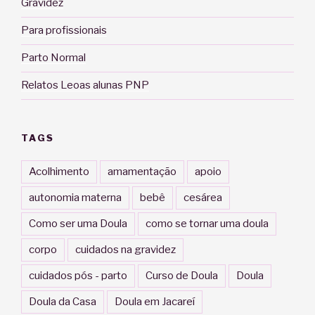
Gravidez
Para profissionais
Parto Normal
Relatos Leoas alunas PNP
TAGS
Acolhimento
amamentação
apoio
autonomia materna
bebê
cesárea
Como ser uma Doula
como se tornar uma doula
corpo
cuidados na gravidez
cuidados pós - parto
Curso de Doula
Doula
Doula da Casa
Doula em Jacareí