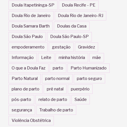
Doula Itapetininga-SP
Doula Recife - PE
Doula Rio de Janeiro
Doula Rio de Janeiro-RJ
Doula Samara Barth
Doulas da Casa
Doula São Paulo
Doula São Paulo-SP
empoderamento
gestação
Gravidez
Informação
Leite
minha história
mãe
O que a Doula Faz
parto
Parto Humanizado
Parto Natural
parto normal
parto seguro
plano de parto
pré natal
puerpério
pós-parto
relato de parto
Saúde
segurança
Trabalho de parto
Violência Obstétrica