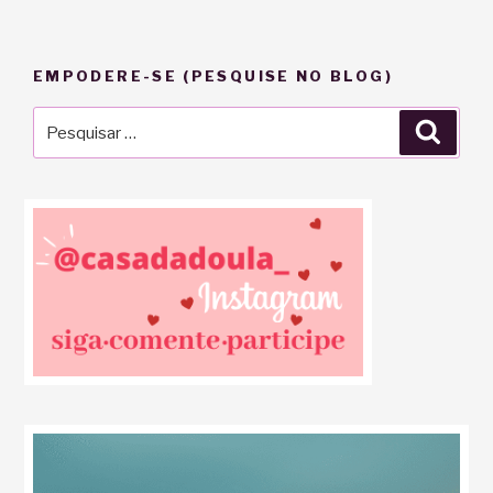
EMPODERE-SE (PESQUISE NO BLOG)
Pesquisar
Pesqu
por: