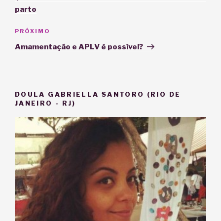
Post
parto
Próximo
PRÓXIMO
post
Amamentação e APLV é possível?
DOULA GABRIELLA SANTORO (RIO DE
JANEIRO - RJ)