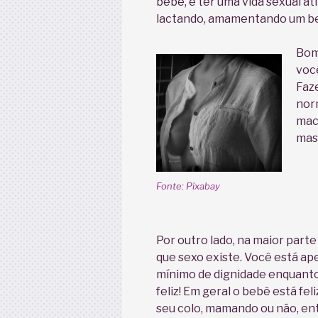
bebê, é ter uma vida sexual a
lactando, amamentando um b
Bom
voc
Faz
nor
mach
mas 
Fonte: Pixabay
Por outro lado, na maior par
que sexo existe. Você está a
mínimo de dignidade enquant
feliz! Em geral o bebê está fe
seu colo, mamando ou não, entã