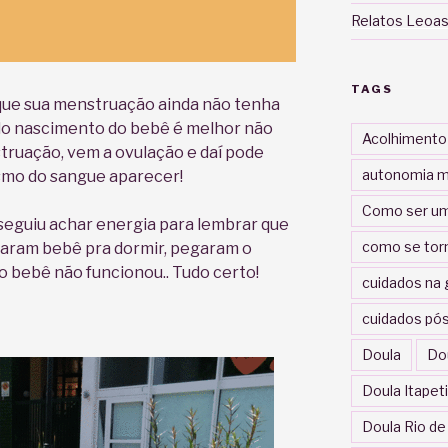
Relatos Leoas
TAGS
ue sua menstruação ainda não tenha
 do nascimento do bebê é melhor não
Acolhimento
truação, vem a ovulação e daí pode
autonomia m
smo do sangue aparecer!
Como ser um
nseguiu achar energia para lembrar que
como se tor
caram bebê pra dormir, pegaram o
 do bebê não funcionou.. Tudo certo!
cuidados na 
cuidados pós
Doula
Do
Doula Itapet
Doula Rio de