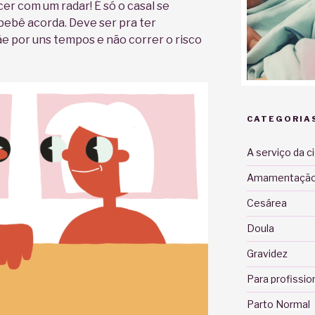
r com um radar! É só o casal se
 bebê acorda. Deve ser pra ter
e por uns tempos e não correr o risco
CATEGORIA
A serviço da c
Amamentaçã
Cesárea
Doula
Gravidez
Para profissio
Parto Normal