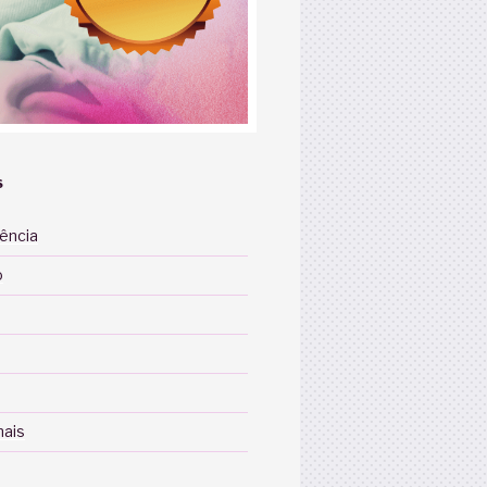
S
iência
o
nais