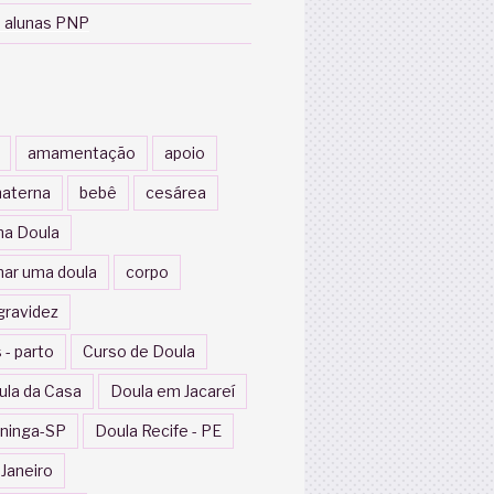
 alunas PNP
amamentação
apoio
aterna
bebê
cesárea
a Doula
nar uma doula
corpo
gravidez
 - parto
Curso de Doula
ula da Casa
Doula em Jacareí
ininga-SP
Doula Recife - PE
 Janeiro