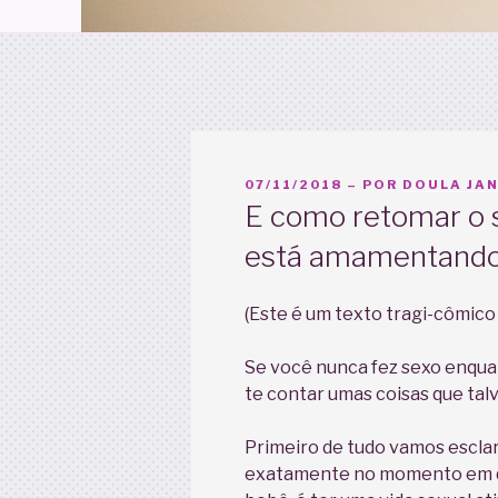
PUBLICADO
07/11/2018
– POR
DOULA JAN
EM
E como retomar o 
está amamentand
(Este é um texto tragi-cômic
Se você nunca fez sexo enqu
te contar umas coisas que ta
Primeiro de tudo vamos esclar
exatamente no momento em q