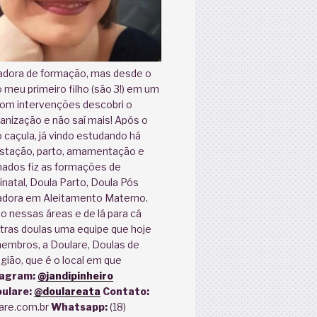
adora de formação, mas desde o
meu primeiro filho (são 3!) em um
com intervenções descobri o
nização e não saí mais! Após o
caçula, já vindo estudando há
stação, parto, amamentação e
nados fiz as formações de
natal, Doula Parto, Doula Pós
tadora em Aleitamento Materno.
ão nessas áreas e de lá para cá
tras doulas uma equipe que hoje
embros, a Doulare, Doulas de
gião, que é o local em que
tagram:
@jandipinheiro
ulare:
@doulareata
Contato:
are.com.br
Whatsapp:
(18)