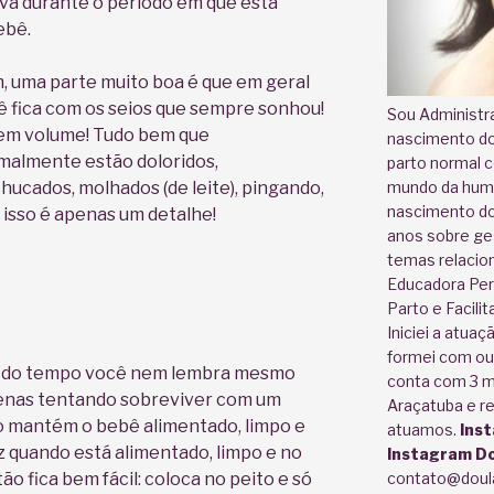
tiva durante o período em que está
ebê.
, uma parte muito boa é que em geral
ê fica com os seios que sempre sonhou!
Sou Administr
em volume! Tudo bem que
nascimento do 
malmente estão doloridos,
parto normal 
ucados, molhados (de leite), pingando,
mundo da huma
nascimento do 
isso é apenas um detalhe!
anos sobre ge
temas relacio
Educadora Peri
Parto e Facili
Iniciei a atuaç
formei com ou
te do tempo você nem lembra mesmo
conta com 3 m
penas tentando sobreviver com um
Araçatuba e re
o mantém o bebê alimentado, limpo e
atuamos.
Ins
liz quando está alimentado, limpo e no
Instagram Do
o fica bem fácil: coloca no peito e só
contato@doul