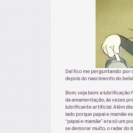
Daí fico me perguntando: por 
depois do nascimento do bebê o
Bom, veja bem: a lubrificação 
da amamentação, às vezes pre
lubrificante artificial. Além d
lado porque papai e mamãe e
“papai e mamãe” era só um pos
se demorar muito, o radar do 