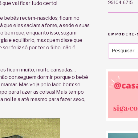
99104-6715
á que vai ficar tudo certo!
te bebês recém-nascidos, ficam no
á que eles saciam a fome, a sede e suas
o bem que, enquanto isso, sugam
EMPODERE-S
gia e equilíbrio, mas quem disse que
Pesquisar
ser feliz só por ter o filho, não é
por:
ães ficam muito, muito cansadas…
não conseguem dormir porque o bebê
 mamar. Mas veja pelo lado bom: se
po para fazer as coisas! Mais tempo
 da noite a até mesmo para fazer sexo,