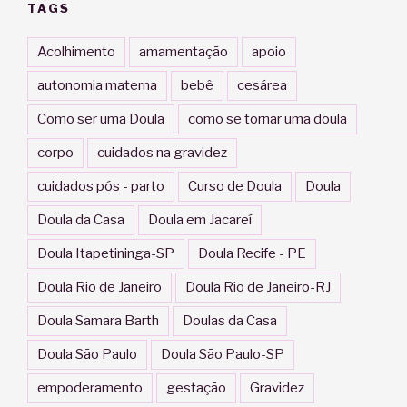
TAGS
Acolhimento
amamentação
apoio
autonomia materna
bebê
cesárea
Como ser uma Doula
como se tornar uma doula
corpo
cuidados na gravidez
cuidados pós - parto
Curso de Doula
Doula
Doula da Casa
Doula em Jacareí
Doula Itapetininga-SP
Doula Recife - PE
Doula Rio de Janeiro
Doula Rio de Janeiro-RJ
Doula Samara Barth
Doulas da Casa
Doula São Paulo
Doula São Paulo-SP
empoderamento
gestação
Gravidez