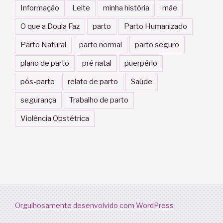
Informação
Leite
minha história
mãe
O que a Doula Faz
parto
Parto Humanizado
Parto Natural
parto normal
parto seguro
plano de parto
pré natal
puerpério
pós-parto
relato de parto
Saúde
segurança
Trabalho de parto
Violência Obstétrica
Orgulhosamente desenvolvido com WordPress