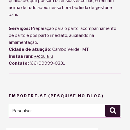
qualidade, que possam fazer suas escolhas, e tenham
acima de tudo apoio nessa hora tão linda de gestar e
parir.
Serviços:
Preparação para o parto, acompanhamento
de parto e pós parto imediato, auxiliando na
amamentação.
Cidade de atuação:
Campo Verde- MT
Instagram:
@doula.ju
Contato:
(66) 99999-0331
EMPODERE-SE (PESQUISE NO BLOG)
Pesquisar
Pesqu
por: