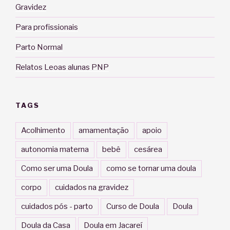
Gravidez
Para profissionais
Parto Normal
Relatos Leoas alunas PNP
TAGS
Acolhimento
amamentação
apoio
autonomia materna
bebê
cesárea
Como ser uma Doula
como se tornar uma doula
corpo
cuidados na gravidez
cuidados pós - parto
Curso de Doula
Doula
Doula da Casa
Doula em Jacareí