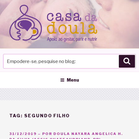
Pular
para
o
conteúdo
Empodere-
Pes
se,
pesquise
no
Menu
blog
TAG:
SEGUNDO FILHO
PUBLICADO
31/12/2019
– POR
DOULA NAYARA ANGELICA H.