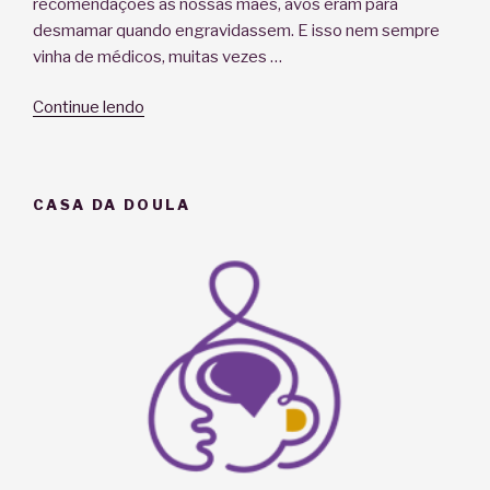
recomendações às nossas mães, avós eram para
desmamar quando engravidassem. E isso nem sempre
vinha de médicos, muitas vezes …
“Relato
Continue lendo
de
lactogestação
–
CASA DA DOULA
Amamentar
durante
a
gestação”