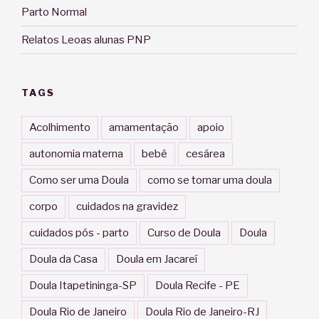
Parto Normal
Relatos Leoas alunas PNP
TAGS
Acolhimento
amamentação
apoio
autonomia materna
bebê
cesárea
Como ser uma Doula
como se tornar uma doula
corpo
cuidados na gravidez
cuidados pós - parto
Curso de Doula
Doula
Doula da Casa
Doula em Jacareí
Doula Itapetininga-SP
Doula Recife - PE
Doula Rio de Janeiro
Doula Rio de Janeiro-RJ