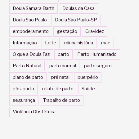
Doula Samara Barth
Doulas da Casa
Doula São Paulo
Doula São Paulo-SP
empoderamento
gestação
Gravidez
Informação
Leite
minha história
mãe
O que a Doula Faz
parto
Parto Humanizado
Parto Natural
parto normal
parto seguro
plano de parto
pré natal
puerpério
pós-parto
relato de parto
Saúde
segurança
Trabalho de parto
Violência Obstétrica