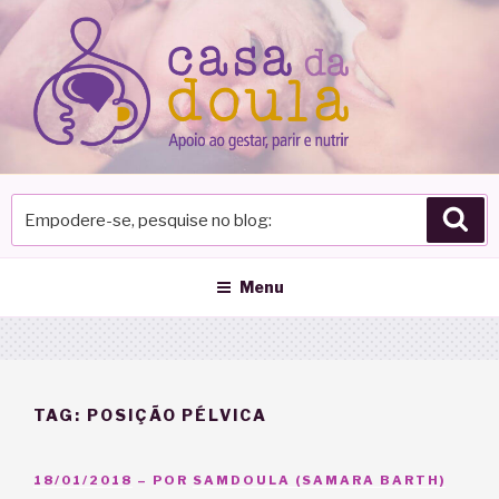
Pular
para
o
conteúdo
Empodere-
Pes
se,
pesquise
no
Menu
blog
TAG:
POSIÇÃO PÉLVICA
PUBLICADO
18/01/2018
– POR
SAMDOULA (SAMARA BARTH)