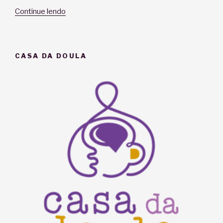
“O
Continue lendo
Bebê
Sentado
ou
CASA DA DOULA
Bebê
Pélvico”