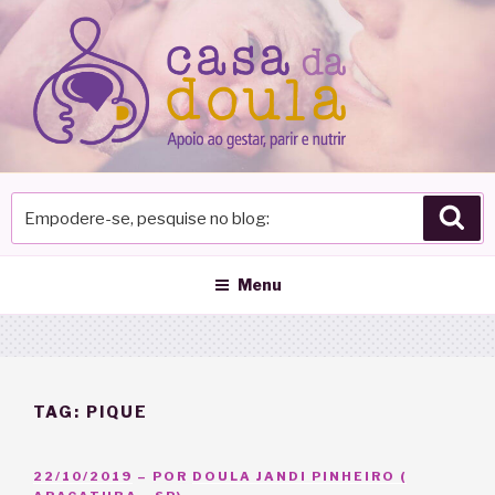
Pular
para
o
conteúdo
Empodere-
Pes
se,
pesquise
no
Menu
blog
TAG:
PIQUE
PUBLICADO
22/10/2019
– POR
DOULA JANDI PINHEIRO (