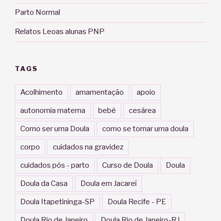
Parto Normal
Relatos Leoas alunas PNP
TAGS
Acolhimento
amamentação
apoio
autonomia materna
bebê
cesárea
Como ser uma Doula
como se tornar uma doula
corpo
cuidados na gravidez
cuidados pós - parto
Curso de Doula
Doula
Doula da Casa
Doula em Jacareí
Doula Itapetininga-SP
Doula Recife - PE
Doula Rio de Janeiro
Doula Rio de Janeiro-RJ