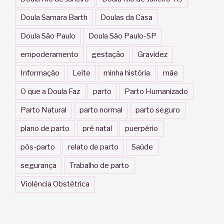
Doula Samara Barth
Doulas da Casa
Doula São Paulo
Doula São Paulo-SP
empoderamento
gestação
Gravidez
Informação
Leite
minha história
mãe
O que a Doula Faz
parto
Parto Humanizado
Parto Natural
parto normal
parto seguro
plano de parto
pré natal
puerpério
pós-parto
relato de parto
Saúde
segurança
Trabalho de parto
Violência Obstétrica