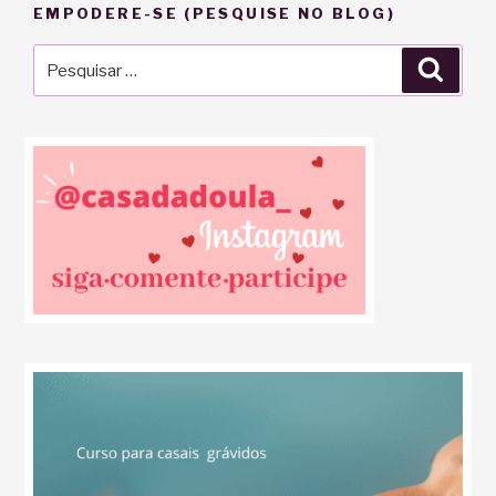
EMPODERE-SE (PESQUISE NO BLOG)
Pesquisar
Pesqu
por: