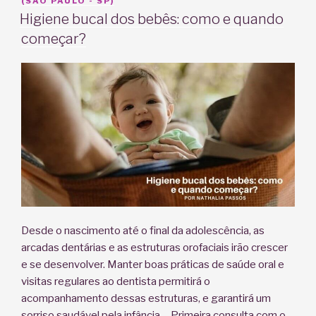
EM
(SÃO PAULO - SP)
Higiene bucal dos bebês: como e quando
começar?
Desde o nascimento até o final da adolescência, as
arcadas dentárias e as estruturas orofaciais irão crescer
e se desenvolver. Manter boas práticas de saúde oral e
visitas regulares ao dentista permitirá o
acompanhamento dessas estruturas, e garantirá um
sorriso saudável pela infância. Primeira consulta com o