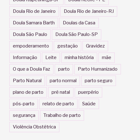
Doula Rio de Janeiro
Doula Rio de Janeiro-RJ
Doula Samara Barth
Doulas da Casa
Doula São Paulo
Doula São Paulo-SP
empoderamento
gestação
Gravidez
Informação
Leite
minha história
mãe
O que a Doula Faz
parto
Parto Humanizado
Parto Natural
parto normal
parto seguro
plano de parto
pré natal
puerpério
pós-parto
relato de parto
Saúde
segurança
Trabalho de parto
Violência Obstétrica