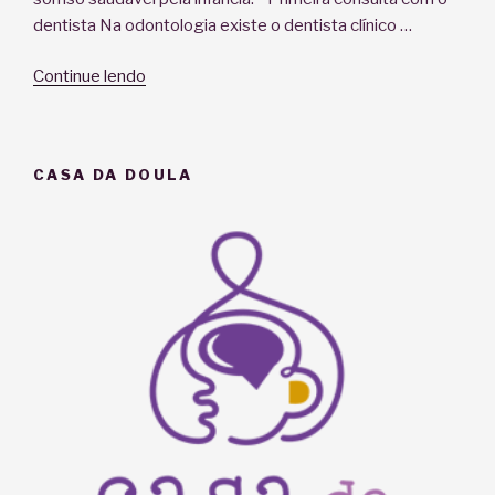
dentista Na odontologia existe o dentista clínico …
“Higiene
Continue lendo
bucal
dos
bebês:
CASA DA DOULA
como
e
quando
começar?”