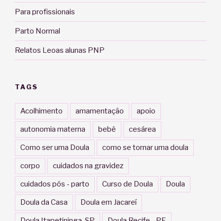
Para profissionais
Parto Normal
Relatos Leoas alunas PNP
TAGS
Acolhimento
amamentação
apoio
autonomia materna
bebê
cesárea
Como ser uma Doula
como se tornar uma doula
corpo
cuidados na gravidez
cuidados pós - parto
Curso de Doula
Doula
Doula da Casa
Doula em Jacareí
Doula Itapetininga-SP
Doula Recife - PE