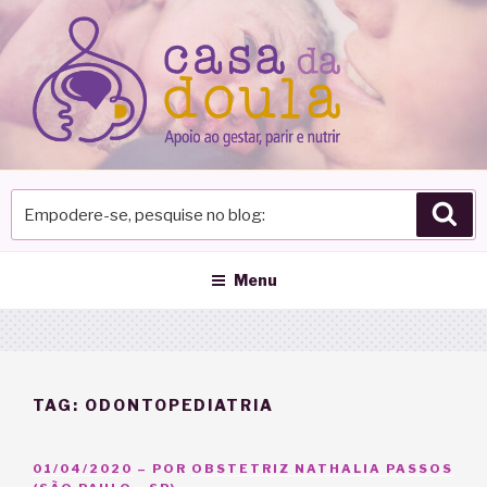
Pular
para
o
conteúdo
Empodere-
Pes
se,
pesquise
no
Menu
blog
TAG:
ODONTOPEDIATRIA
PUBLICADO
01/04/2020
– POR
OBSTETRIZ NATHALIA PASSOS