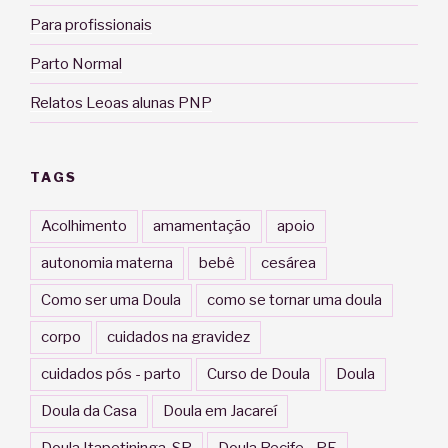
Para profissionais
Parto Normal
Relatos Leoas alunas PNP
TAGS
Acolhimento
amamentação
apoio
autonomia materna
bebê
cesárea
Como ser uma Doula
como se tornar uma doula
corpo
cuidados na gravidez
cuidados pós - parto
Curso de Doula
Doula
Doula da Casa
Doula em Jacareí
Doula Itapetininga-SP
Doula Recife - PE