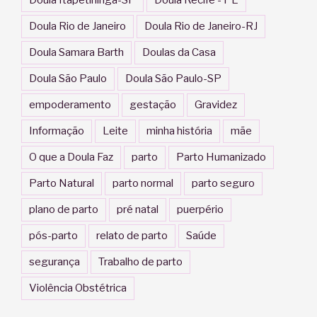
Doula Rio de Janeiro
Doula Rio de Janeiro-RJ
Doula Samara Barth
Doulas da Casa
Doula São Paulo
Doula São Paulo-SP
empoderamento
gestação
Gravidez
Informação
Leite
minha história
mãe
O que a Doula Faz
parto
Parto Humanizado
Parto Natural
parto normal
parto seguro
plano de parto
pré natal
puerpério
pós-parto
relato de parto
Saúde
segurança
Trabalho de parto
Violência Obstétrica