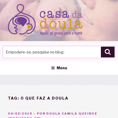
Pular
para
o
conteúdo
Empodere-
Pes
se,
pesquise
no
Menu
blog
TAG:
O QUE FAZ A DOULA
PUBLICADO
04/02/2019
– POR
DOULA CAMILA QUEIROZ