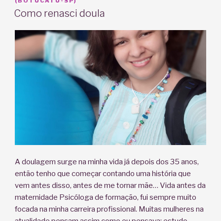
EM
(BOTUCATU-SP)
Como renasci doula
A doulagem surge na minha vida já depois dos 35 anos,
então tenho que começar contando uma história que
vem antes disso, antes de me tornar mãe… Vida antes da
maternidade Psicóloga de formação, fui sempre muito
focada na minha carreira profissional. Muitas mulheres na
atualidade pensam assim como eu pensava: estudo,