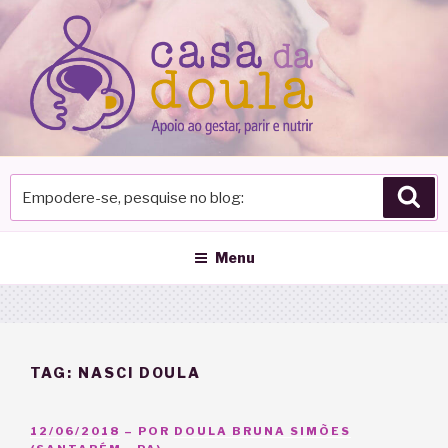
Pular
para
o
conteúdo
Empodere-
Pes
se,
pesquise
no
Menu
blog
TAG:
NASCI DOULA
PUBLICADO
12/06/2018
– POR
DOULA BRUNA SIMÕES