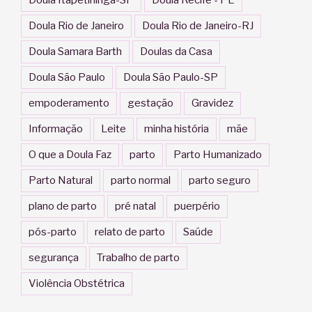
Doula Rio de Janeiro
Doula Rio de Janeiro-RJ
Doula Samara Barth
Doulas da Casa
Doula São Paulo
Doula São Paulo-SP
empoderamento
gestação
Gravidez
Informação
Leite
minha história
mãe
O que a Doula Faz
parto
Parto Humanizado
Parto Natural
parto normal
parto seguro
plano de parto
pré natal
puerpério
pós-parto
relato de parto
Saúde
segurança
Trabalho de parto
Violência Obstétrica