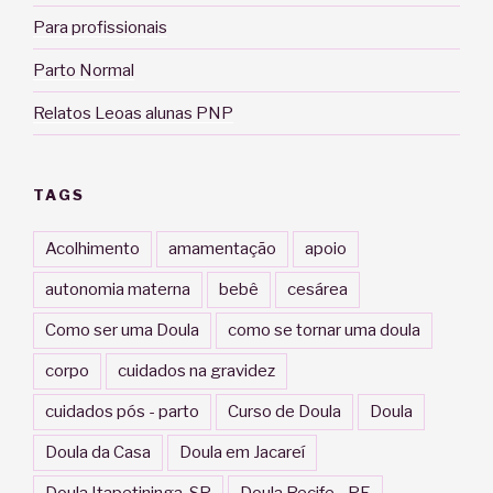
Para profissionais
Parto Normal
Relatos Leoas alunas PNP
TAGS
Acolhimento
amamentação
apoio
autonomia materna
bebê
cesárea
Como ser uma Doula
como se tornar uma doula
corpo
cuidados na gravidez
cuidados pós - parto
Curso de Doula
Doula
Doula da Casa
Doula em Jacareí
Doula Itapetininga-SP
Doula Recife - PE