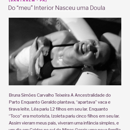
EM
(SANTARÉM - PA)
Do “meu” Interior Nasceu uma Doula
Bruna Simões Carvalho Teixeira A Ancestralidade do
Parto Enquanto Geraldo plantava, “apartava” vaca e
tirava leite, Léa pariu 12 filhos em seu lar. Enquanto
“Toco” era motorista, Izoleta pariu cinco filhos em seu lar.
Assim vieram meus pais, viveram uma infância simples, e
um dia em Caldas no sul de Minas Gerais uma nova família