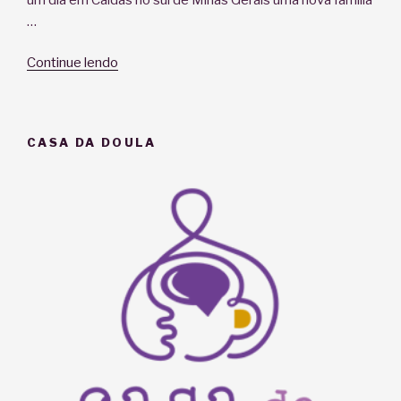
…
“Do
Continue lendo
“meu”
Interior
Nasceu
CASA DA DOULA
uma
Doula”