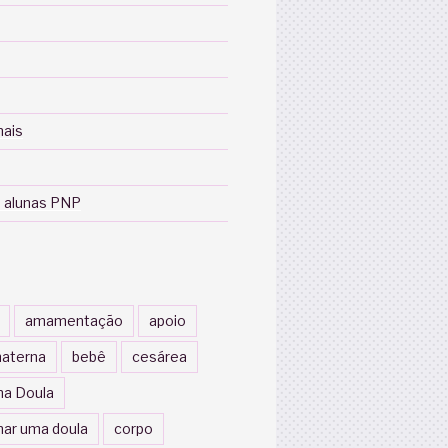
nais
 alunas PNP
amamentação
apoio
aterna
bebê
cesárea
a Doula
nar uma doula
corpo