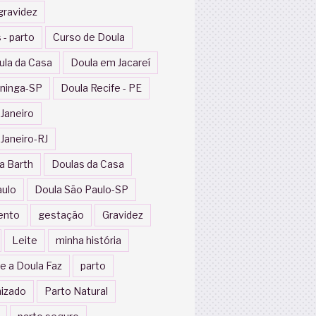
gravidez
 - parto
Curso de Doula
ula da Casa
Doula em Jacareí
ininga-SP
Doula Recife - PE
 Janeiro
 Janeiro-RJ
a Barth
Doulas da Casa
aulo
Doula São Paulo-SP
ento
gestação
Gravidez
Leite
minha história
e a Doula Faz
parto
izado
Parto Natural