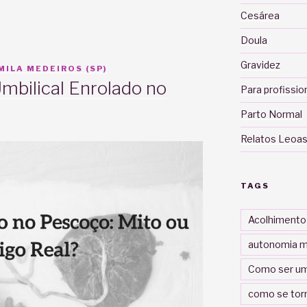
Cesárea
Doula
Gravidez
ILA MEDEIROS (SP)
mbilical Enrolado no
Para profissio
Parto Normal
Relatos Leoas
TAGS
Acolhimento
autonomia m
Como ser um
como se tor