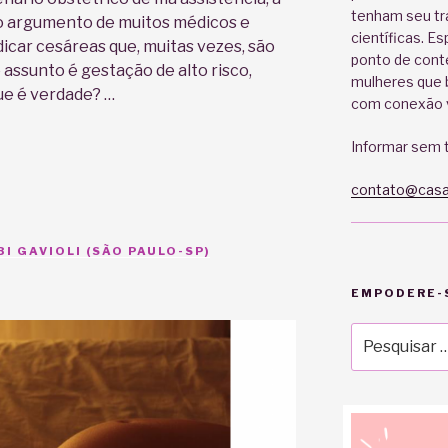
tenham seu tr
é o argumento de muitos médicos e
científicas. E
dicar cesáreas que, muitas vezes, são
ponto de cont
assunto é gestação de alto risco,
mulheres que b
ue é verdade? …
com conexão v
Informar sem t
contato@casa
I GAVIOLI (SÃO PAULO-SP)
EMPODERE-S
Pesquisar
por: