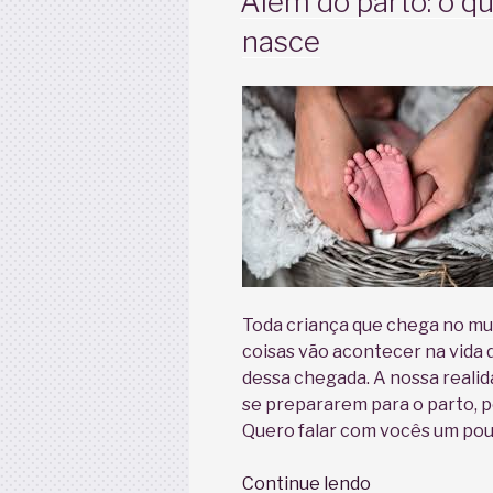
Além do parto: o q
nasce
Toda criança que chega no mu
coisas vão acontecer na vida d
dessa chegada. A nossa realid
se prepararem para o parto, po
Quero falar com vocês um pou
“Além
Continue lendo