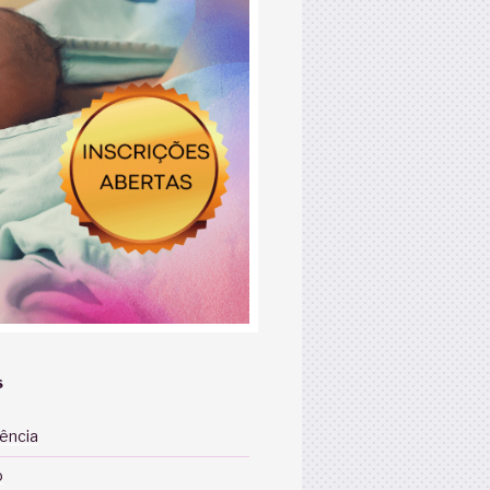
S
iência
o