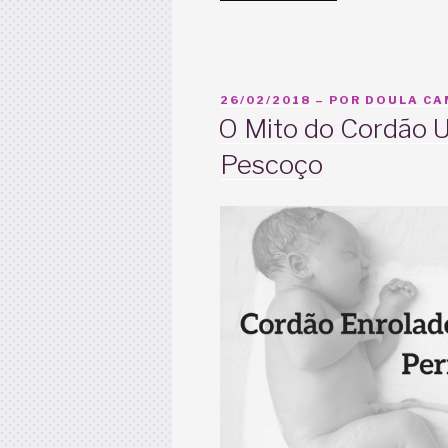
do
parto:
o
que
PUBLICADO
26/02/2018
– POR
DOULA CAM
acontece
EM
O Mito do Cordão U
depois
Pescoço
que
nasce”