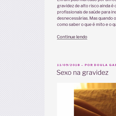
gravidez de alto risco ainda 
profissionais de saúde para in
desnecessárias. Mas quando o 
como saber o que é mito e o q
“Gravidez
Continue lendo
de
alto
risco:
o
PUBLICADO
11/09/2018
– POR
DOULA GAB
que
EM
Sexo na gravidez
é
preciso
saber?”