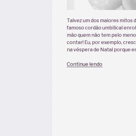
Talvez um dos maiores mitos d
famoso cordão umbilical enro
mão quem não tem pelo menos
contar! Eu, por exemplo, cres
na véspera de Natal porque e
“O
Continue lendo
Mito
do
Cordão
Umbilical
Enrolado
no
Pescoço”