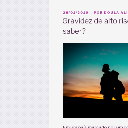
PUBLICADO
28/01/2019
– POR
DOULA ALI
EM
Gravidez de alto ris
saber?
Em um país marcado por um cen