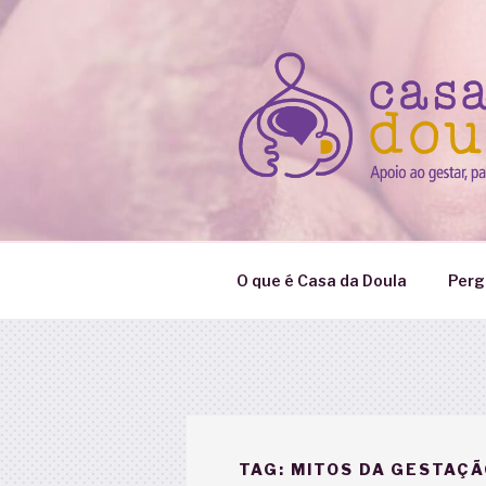
Pular
para
o
conteúdo
O que é Casa da Doula
Perg
TAG:
MITOS DA GESTAÇÃ