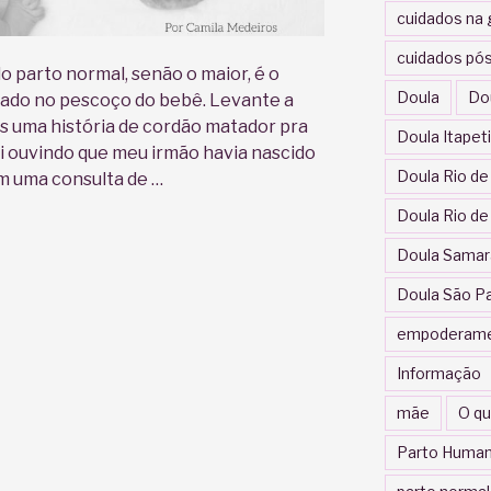
cuidados na 
cuidados pós
o parto normal, senão o maior, é o
Doula
Do
lado no pescoço do bebê. Levante a
 uma história de cordão matador pra
Doula Itapet
ci ouvindo que meu irmão havia nascido
Doula Rio de
m uma consulta de …
Doula Rio de
Doula Samar
Doula São P
empoderam
Informação
mãe
O qu
Parto Human