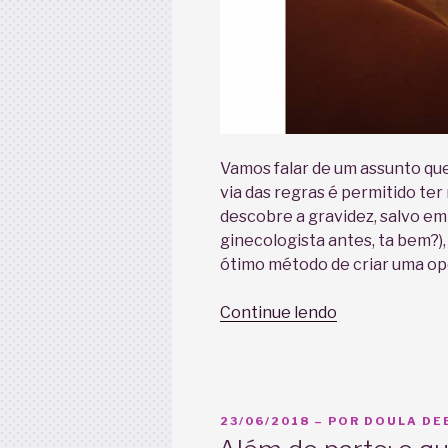
Vamos falar de um assunto que
via das regras é permitido ter
descobre a gravidez, salvo em
ginecologista antes, ta bem?), 
ótimo método de criar uma op
“Sexo
Continue lendo
na
gravidez”
PUBLICADO
23/06/2018
– POR
DOULA DEB
EM