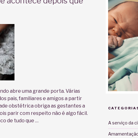
ue acontece depois que
ndo abre uma grande porta. Várias
os pais, familiares e amigos a partir
ade obstétrica obriga as gestantes a
CATEGORIA
is parir com respeito não é algo fácil.
co de tudo que …
A serviço da c
Amamentaçã