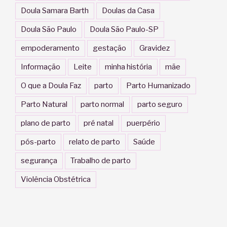
Doula Samara Barth
Doulas da Casa
Doula São Paulo
Doula São Paulo-SP
empoderamento
gestação
Gravidez
Informação
Leite
minha história
mãe
O que a Doula Faz
parto
Parto Humanizado
Parto Natural
parto normal
parto seguro
plano de parto
pré natal
puerpério
pós-parto
relato de parto
Saúde
segurança
Trabalho de parto
Violência Obstétrica