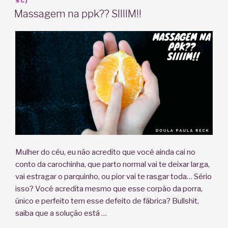
EM
SC)
Massagem na ppk?? SIIIIM!!
Mulher do céu, eu não acredito que você ainda cai no
conto da carochinha, que parto normal vai te deixar larga,
vai estragar o parquinho, ou pior vai te rasgar toda… Sério
isso? Você acredita mesmo que esse corpão da porra,
único e perfeito tem esse defeito de fábrica? Bullshit,
saiba que a solução está …