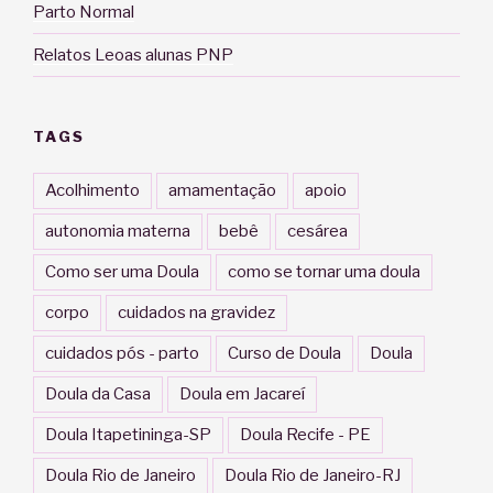
Parto Normal
Relatos Leoas alunas PNP
TAGS
Acolhimento
amamentação
apoio
autonomia materna
bebê
cesárea
Como ser uma Doula
como se tornar uma doula
corpo
cuidados na gravidez
cuidados pós - parto
Curso de Doula
Doula
Doula da Casa
Doula em Jacareí
Doula Itapetininga-SP
Doula Recife - PE
Doula Rio de Janeiro
Doula Rio de Janeiro-RJ