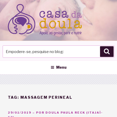
Pular
para
o
conteúdo
Empodere-
Pes
se,
pesquise
no
Menu
blog
TAG:
MASSAGEM PERINEAL
PUBLICADO
29/01/2019
– POR
DOULA PAULA RECK (ITAJAÍ-