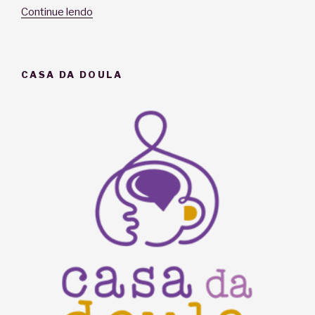
“Massagem
Continue lendo
na
ppk??
SIIIIM!!”
CASA DA DOULA