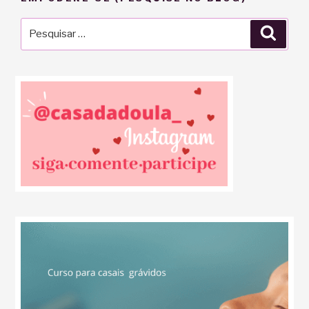
Pesquisar
Pesqu
por: