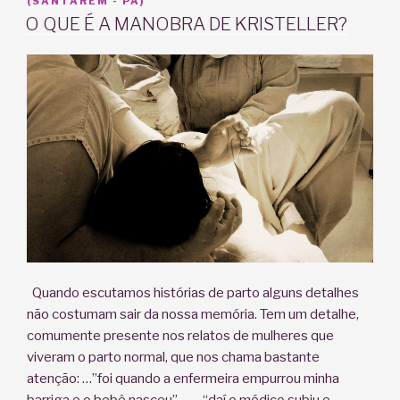
EM
(SANTARÉM - PA)
O QUE É A MANOBRA DE KRISTELLER?
Quando escutamos histórias de parto alguns detalhes
não costumam sair da nossa memória. Tem um detalhe,
comumente presente nos relatos de mulheres que
viveram o parto normal, que nos chama bastante
atenção: …”foi quando a enfermeira empurrou minha
barriga e o bebê nasceu”… … “daí o médico subiu e