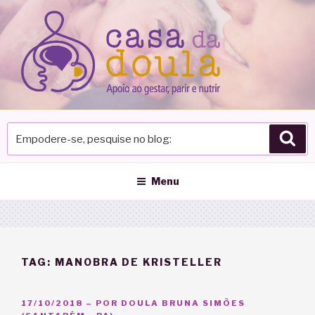
Pular
para
o
conteúdo
Empodere-
Pes
se,
pesquise
no
Menu
blog
TAG:
MANOBRA DE KRISTELLER
PUBLICADO
17/10/2018
– POR
DOULA BRUNA SIMÕES