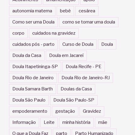
autonomia materna
bebê
cesárea
Como ser uma Doula
como se tornar uma doula
corpo
cuidados na gravidez
cuidados pós - parto
Curso de Doula
Doula
Doula da Casa
Doula em Jacareí
Doula Itapetininga-SP
Doula Recife - PE
Doula Rio de Janeiro
Doula Rio de Janeiro-RJ
Doula Samara Barth
Doulas da Casa
Doula São Paulo
Doula São Paulo-SP
empoderamento
gestação
Gravidez
Informação
Leite
minha história
mãe
O que a Doula Faz
parto
Parto Humanizado