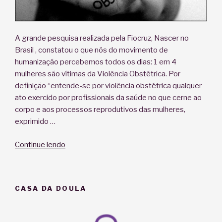
A grande pesquisa realizada pela Fiocruz, Nascer no
Brasil , constatou o que nós do movimento de
humanização percebemos todos os dias: 1 em 4
mulheres são vítimas da Violência Obstétrica. Por
definição “entende-se por violência obstétrica qualquer
ato exercido por profissionais da saúde no que cerne ao
corpo e aos processos reprodutivos das mulheres,
exprimido …
“Violência
Continue lendo
Obstétrica:
saiba
o
CASA DA DOULA
que
é
para