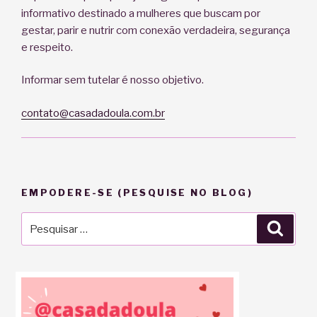
informativo destinado a mulheres que buscam por
gestar, parir e nutrir com conexão verdadeira, segurança
e respeito.
Informar sem tutelar é nosso objetivo.
contato@casadadoula.com.br
EMPODERE-SE (PESQUISE NO BLOG)
Pesquisar
Pesqu
por: