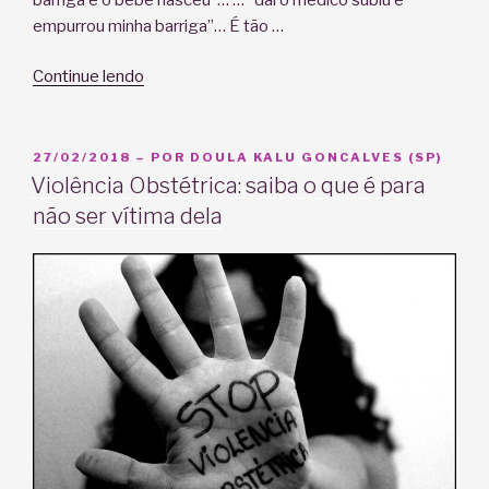
empurrou minha barriga”… É tão …
“O
Continue lendo
QUE
É
A
PUBLICADO
27/02/2018
– POR
DOULA KALU GONCALVES (SP)
EM
MANOBRA
Violência Obstétrica: saiba o que é para
DE
não ser vítima dela
KRISTELLER?”