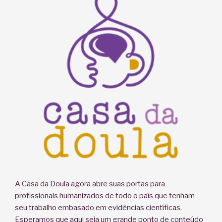
não
ser
vítima
dela”
A Casa da Doula agora abre suas portas para
profissionais humanizados de todo o país que tenham
seu trabalho embasado em evidências científicas.
Esperamos que aqui seja um grande ponto de conteúdo