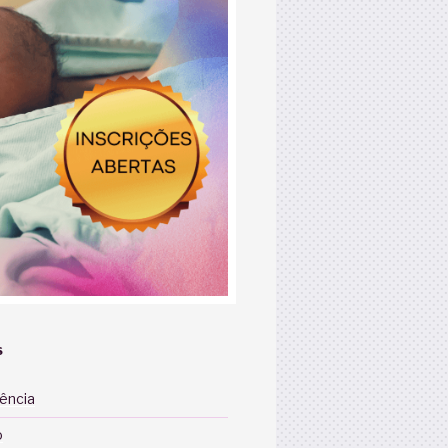
S
iência
o