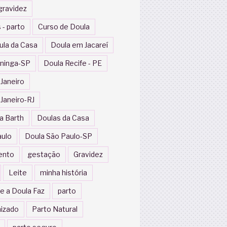
gravidez
 - parto
Curso de Doula
ula da Casa
Doula em Jacareí
ininga-SP
Doula Recife - PE
 Janeiro
 Janeiro-RJ
a Barth
Doulas da Casa
aulo
Doula São Paulo-SP
ento
gestação
Gravidez
Leite
minha história
e a Doula Faz
parto
izado
Parto Natural