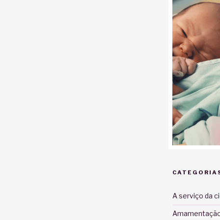
CATEGORIA
A serviço da c
Amamentaçã