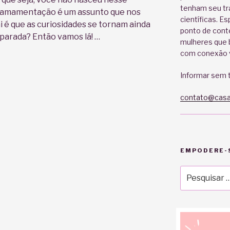
tenham seu tr
a amamentação é um assunto que nos
científicas. E
ai é que as curiosidades se tornam ainda
ponto de cont
eparada? Então vamos lá! …
mulheres que b
com conexão v
Informar sem t
o
contato@casa
EMPODERE-S
Pesquisar
por: