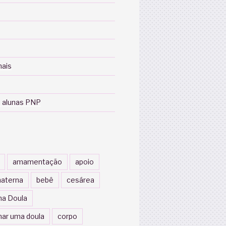
nais
 alunas PNP
amamentação
apoio
aterna
bebê
cesárea
a Doula
nar uma doula
corpo