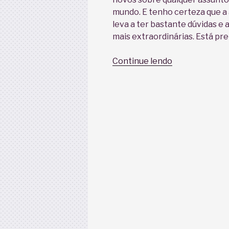
mundo. E tenho certeza que 
leva a ter bastante dúvidas e 
mais extraordinárias. Está pr
“Saiba
Continue lendo
porque
a
AMAmentaçã
é
incrível”