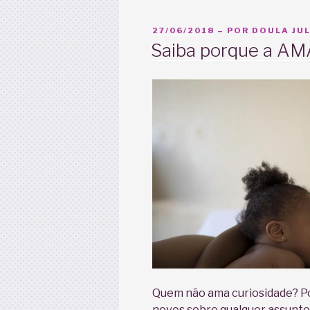
PUBLICADO
27/06/2018
– POR
DOULA JUL
EM
Saiba porque a AM
Quem não ama curiosidade? Poi
novos sobre qualquer assunto