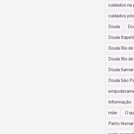
cuidados na 
cuidados pós
Doula
Do
Doula Itapet
Doula Rio de
Doula Rio de
Doula Samar
Doula São P
empoderam
Informação
mãe
O qu
Parto Human