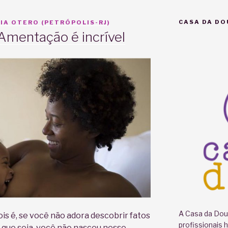
CASA DA DO
IA OTERO (PETRÓPOLIS-RJ)
Amentação é incrível
A Casa da Doul
s é, se você não adora descobrir fatos
profissionais 
 que seja, você não nasceu nesse