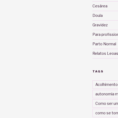
Cesárea
Doula
Gravidez
Para profissio
Parto Normal
Relatos Leoas
TAGS
Acolhimento
autonomia m
Como ser um
como se tor