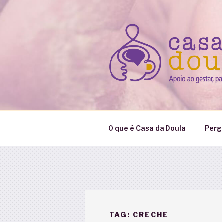
Pular
para
o
conteúdo
O que é Casa da Doula
Perg
TAG:
CRECHE