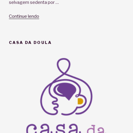
selvagem sedenta por …
“Uma
Continue lendo
carta
a
quem
CASA DA DOULA
quer
parir”