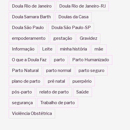
Doula Rio de Janeiro
Doula Rio de Janeiro-RJ
Doula Samara Barth
Doulas da Casa
Doula São Paulo
Doula São Paulo-SP
empoderamento
gestação
Gravidez
Informação
Leite
minha história
mãe
O que a Doula Faz
parto
Parto Humanizado
Parto Natural
parto normal
parto seguro
plano de parto
pré natal
puerpério
pós-parto
relato de parto
Saúde
segurança
Trabalho de parto
Violência Obstétrica