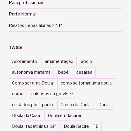
Para profissionais
Parto Normal
Relatos Leoas alunas PNP
TAGS
Acolhimento
amamentação
apoio
autonomia materna
bebê
cesárea
Como ser uma Doula
como se tornar uma doula
corpo
cuidados na gravidez
cuidados pós - parto
Curso de Doula
Doula
Doula da Casa
Doula em Jacareí
Doula Itapetininga-SP
Doula Recife - PE