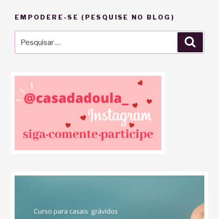
EMPODERE-SE (PESQUISE NO BLOG)
Pesquisar
Pesqu
por: