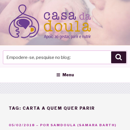
Pular
para
o
conteúdo
Empodere-
Pes
se,
pesquise
no
Menu
blog
TAG:
CARTA A QUEM QUER PARIR
PUBLICADO
05/02/2018
– POR
SAMDOULA (SAMARA BARTH)