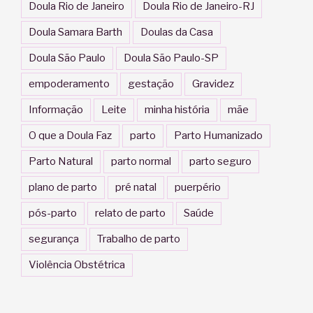
Doula Rio de Janeiro
Doula Rio de Janeiro-RJ
Doula Samara Barth
Doulas da Casa
Doula São Paulo
Doula São Paulo-SP
empoderamento
gestação
Gravidez
Informação
Leite
minha história
mãe
O que a Doula Faz
parto
Parto Humanizado
Parto Natural
parto normal
parto seguro
plano de parto
pré natal
puerpério
pós-parto
relato de parto
Saúde
segurança
Trabalho de parto
Violência Obstétrica