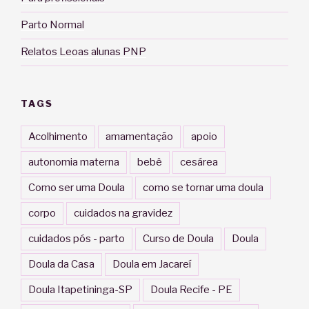
Parto Normal
Relatos Leoas alunas PNP
TAGS
Acolhimento
amamentação
apoio
autonomia materna
bebê
cesárea
Como ser uma Doula
como se tornar uma doula
corpo
cuidados na gravidez
cuidados pós - parto
Curso de Doula
Doula
Doula da Casa
Doula em Jacareí
Doula Itapetininga-SP
Doula Recife - PE