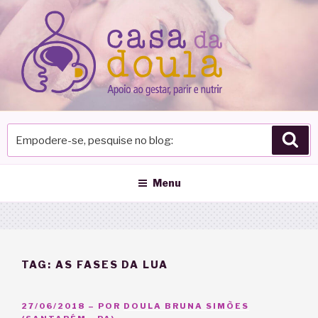
Pular
para
o
conteúdo
Empodere-
Pes
se,
pesquise
no
Menu
blog
TAG:
AS FASES DA LUA
PUBLICADO
27/06/2018
– POR
DOULA BRUNA SIMÕES